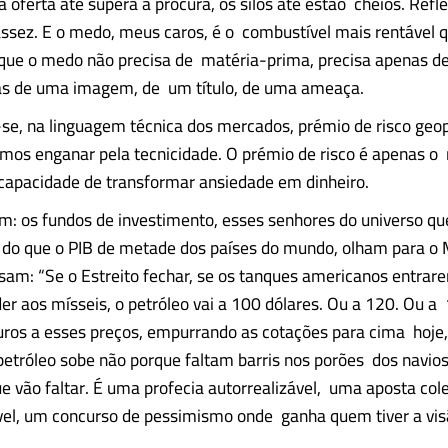
a oferta até supera a procura, os silos até estão cheios. Refle
sez. E o medo, meus caros, é o combustível mais rentável q
que o medo não precisa de matéria-prima, precisa apenas d
as de uma imagem, de um título, de uma ameaça.
se, na linguagem técnica dos mercados, prémio de risco geop
mos enganar pela tecnicidade. O prémio de risco é apenas o
capacidade de transformar ansiedade em dinheiro.
m: os fundos de investimento, esses senhores do universo 
o do que o PIB de metade dos países do mundo, olham para o
sam: “Se o Estreito fechar, se os tanques americanos entrare
der aos mísseis, o petróleo vai a 100 dólares. Ou a 120. Ou a
ros a esses preços, empurrando as cotações para cima hoje,
etróleo sobe não porque faltam barris nos porões dos navio
ue vão faltar. É uma profecia autorrealizável, uma aposta cole
vel, um concurso de pessimismo onde ganha quem tiver a vi