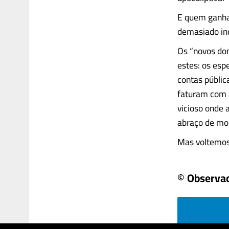
E quem ganha
demasiado i
Os “novos don
estes: os esp
contas públic
faturam com a
vicioso onde 
abraço de mo
Mas voltemos a
© Observa