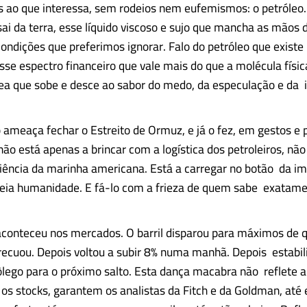
s ao que interessa, sem rodeios nem eufemismos: o petróleo
sai da terra, esse líquido viscoso e sujo que mancha as mãos
ndições que preferimos ignorar. Falo do petróleo que existe
esse espectro financeiro que vale mais do que a molécula físi
ea que sobe e desce ao sabor do medo, da especulação e da
 ameaça fechar o Estreito de Ormuz, e já o fez, em gestos e 
 não está apenas a brincar com a logística dos petroleiros, nã
ciência da marinha americana. Está a carregar no botão da i
meia humanidade. E fá-lo com a frieza de quem sabe exatam
aconteceu nos mercados. O barril disparou para máximos de 
recuou. Depois voltou a subir 8% numa manhã. Depois estabi
ego para o próximo salto. Esta dança macabra não reflete 
, os stocks, garantem os analistas da Fitch e da Goldman, até