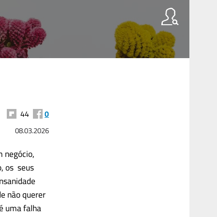
44
0
08.03.2026
m negócio,
o, os seus
insanidade
de não querer
 é uma falha