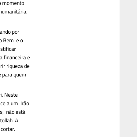
É o momento
humanitária,
sando por
 o Bem e o
stificar
 financeira e
rir riqueza de
e para quem
ri. Neste
nce a um Irão
s, não está
tollah. A
cortar.