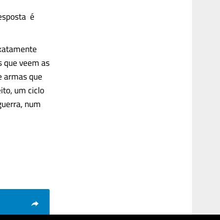
esposta é
exatamente
os que veem as
de armas que
to, um ciclo
guerra, num