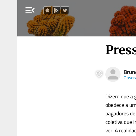
menu_open
Pres
Brun
Obser
Dizem que a g
obedece a uma
pagadores de
coletiva que 
ver. A realid