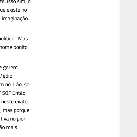
te, isso sim, o
ue existe no
e imaginação.
olítico. Mas
 nome bonito
que gerem
 Médio
m no Irão, se
 150.” Então
 neste exato
s, mas porque
tiva no pior
são mais