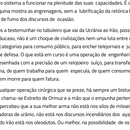
 o sistema a funcionar na plenitude das suas capacidades. 
ina mostra as engrenagens, sem a lubrificação da retórica 
 de fumo dos discursos de ocasião.
 a testemunhar no tabuleiro que vai da Ucrânia ao Irão, pas
áucaso, não é um choque de civilizações nem uma luta entre
 categorias para consumo público, para encher telejornais e ju
e defesa. O que está em curso é uma operação de engenharia
desenhada com a precisão de um relojoeiro suíço, para transfe
ima, de quem trabalha para quem especula, de quem consom
uem morre para quem fatura.
alquer operação cirúrgica que se preze, há sempre um bistu
ri chama-se Estreito de Ormuz e a mão que o empunha perte
percebeu que a sua melhor arma não está nos silos de míssei
adoras de urânio, não está nos discursos incendiários dos aya
o Irão está nos oleodutos. Ou melhor, na possibilidade de os 