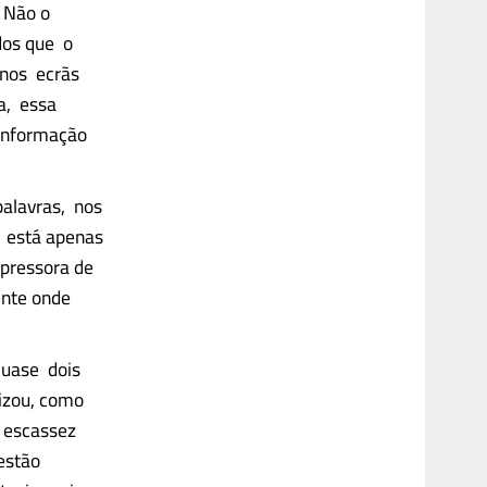
. Não o
 dos que o
 nos ecrãs
ca, essa
 informação
palavras, nos
o está apenas
mpressora de
ente onde
quase dois
lizou, como
a escassez
 estão