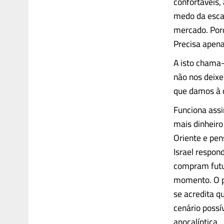
confortáveis, 
medo da escas
mercado. Por
Precisa apen
A isto chama-
não nos deixe
que damos à 
Funciona assi
mais dinheir
Oriente e pen
Israel respon
compram futu
momento. O p
se acredita q
cenário possí
apocalíptica.