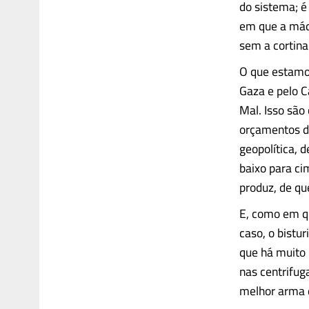
do sistema; é
em que a máqu
sem a cortina
O que estamos
Gaza e pelo C
Mal. Isso são
orçamentos d
geopolítica, 
baixo para c
produz, de q
E, como em qu
caso, o bistu
que há muito 
nas centrifug
melhor arma d