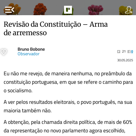
menu_open
Revisão da Constituição – Arma
de arremesso
Bruno Bobone
21
0
Observador
30.05.2025
Eu não me revejo, de maneira nenhuma, no preâmbulo da
constituição portuguesa, em que se refere o caminho para
o socialismo.
A ver pelos resultados eleitorais, o povo português, na sua
maioria também não.
A obtenção, pela chamada direita política, de mais de 60%
da representação no novo parlamento agora escolhido,