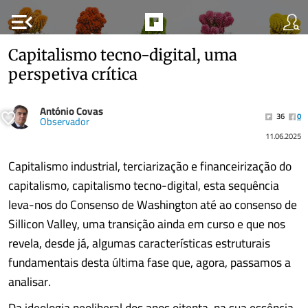
menu_open
Capitalismo tecno-digital, uma
perspetiva crítica
António Covas
36
0
Observador
11.06.2025
Capitalismo industrial, terciarização e financeirização do
capitalismo, capitalismo tecno-digital, esta sequência
leva-nos do Consenso de Washington até ao consenso de
Sillicon Valley, uma transição ainda em curso e que nos
revela, desde já, algumas características estruturais
fundamentais desta última fase que, agora, passamos a
analisar.
Da ideologia neoliberal dos anos oitenta, na sua essência