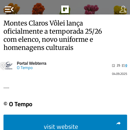
menu_open
Montes Claros Vôlei lança
oficialmente a temporada 25/26
com elenco, novo uniforme e
homenagens culturais
Portal Webterra
25
0
O Tempo
04.09.2025
.....
© O Tempo
visit website