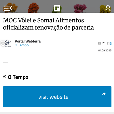
menu_open
MOC Vôlei e Somai Alimentos
oficializam renovação de parceria
Portal Webterra
25
0
O Tempo
01.09.2025
.....
© O Tempo
visit website