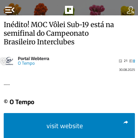
menu_open
Inédito! MOC Vôlei Sub-19 está na
semifinal do Campeonato
Brasileiro Interclubes
Portal Webterra
21
0
O Tempo
30.08.2025
.....
© O Tempo
visit website