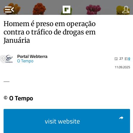
menu_open
Homem é preso em operação
contra o tráfico de drogas em
Januária
Portal Webterra
27
0
O Tempo
11.09.2025
.....
© O Tempo
visit website