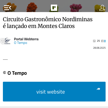
menu_open
Circuito Gastronômico Nordiminas
é lançado em Montes Claros
Portal Webterra
25
0
O Tempo
28.08.2025
.....
© O Tempo
visit website