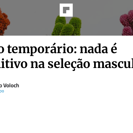
o temporário: nada é
itivo na seleção mascu
o Voloch
po