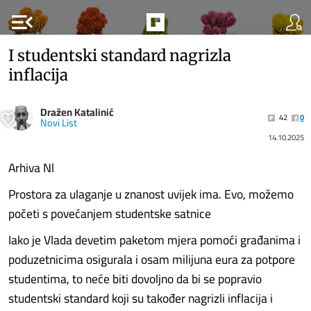
menu_open
I studentski standard nagrizla
inflacija
Dražen Katalinić
42
0
Novi List
14.10.2025
Arhiva Nl
Prostora za ulaganje u znanost uvijek ima. Evo, možemo
početi s povećanjem studentske satnice
Iako je Vlada devetim paketom mjera pomoći građanima i
poduzetnicima osigurala i osam milijuna eura za potpore
studentima, to neće biti dovoljno da bi se popravio
studentski standard koji su također nagrizli inflacija i