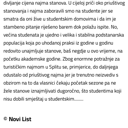
divljanje cijena najma stanova. U cijeloj priči oko priuštivog
stanovanja i najma zaboravili smo na studente jer se
smatra da oni žive u studentskim domovima i da im je
stambeno pitanje riješeno barem dok polažu ispite. No,
većina studenata je ujedno i velika i stabilna podstanarska
populacija koja po uhodanoj praksi iz godine u godinu
redovito unajmljuje stanove, baš negdje u ovo vrijeme, na
početku akademske godine. Zbog enormne potražnje za
turističkim najmom u Splitu se, primjerice, do daljnjega
odustalo od priuštivog najma jer je trenutno neizvediv s
obzirom na to da vlasnici čekaju početak sezone pa ne
žele stanove iznajmljivati dugoročno, što studentima koji
nisu dobili smještaj u studentskim........
© Novi List