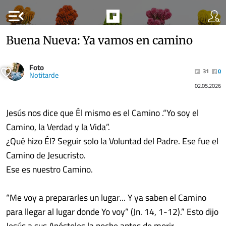
menu_open
Buena Nueva: Ya vamos en camino
Foto
31
0
Notitarde
02.05.2026
Jesús nos dice que Él mismo es el Camino .“Yo soy el
Camino, la Verdad y la Vida”.
¿Qué hizo Él? Seguir solo la Voluntad del Padre. Ese fue el
Camino de Jesucristo.
Ese es nuestro Camino.
“Me voy a prepararles un lugar... Y ya saben el Camino
para llegar al lugar donde Yo voy” (Jn. 14, 1-12).” Esto dijo
Jesús a sus Apóstoles la noche antes de morir.