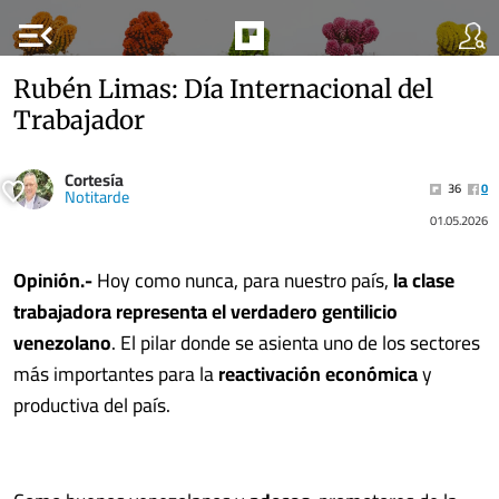
menu_open
Rubén Limas: Día Internacional del
Trabajador
Cortesía
36
0
Notitarde
01.05.2026
Opinión.-
Hoy como nunca, para nuestro país,
la clase
trabajadora representa el verdadero gentilicio
venezolano
. El pilar donde se asienta uno de los sectores
más importantes para la
reactivación económica
y
productiva del país.