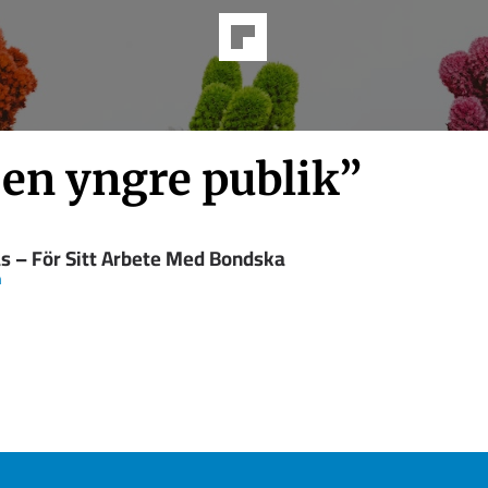
 en yngre publik”
as – För Sitt Arbete Med Bondska
n