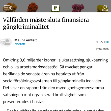
menu_open
Välfärden måste sluta finansiera
gängkriminalitet
Malin Lernfelt
55
0
Norran
27.04.2026
Omkring 3,6 miljarder kronor i sjukersättning, sjukpenning
och olika arbetsmarknadsstöd. Så mycket pengar
beräknas de senaste åren ha betalats ut från
socialförsäkringssystemen till gängkriminella individer.
Det visar en rapport från den myndighetsgemensamma
satsningen mot organiserad brottslighet, som
presenterades i höstas.
– Det bekräftar än en gång att gängkriminella använder