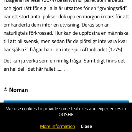
och gjort rätt för sig i alla år utsattes för en “gryningsräd”
när ett stort antal poliser dök upp en morgon i mars för att
omhänderta dem inför en utvisning. Deras son är
naturligtvis förkrossad.“Hur kan de uppfostra en människa
till att bli svensk, men sedan får de plötsligt inte vara kvar
här själva?” frågar han i en intervju i Aftonbladet (12/5).
Det kan ju verka som en rimlig fråga. Samtidigt finns det
en hel del i det här fallet........
© Norran
We use cookies to provide some features and experiences in
visit website
QOSHE
More information
.
Close