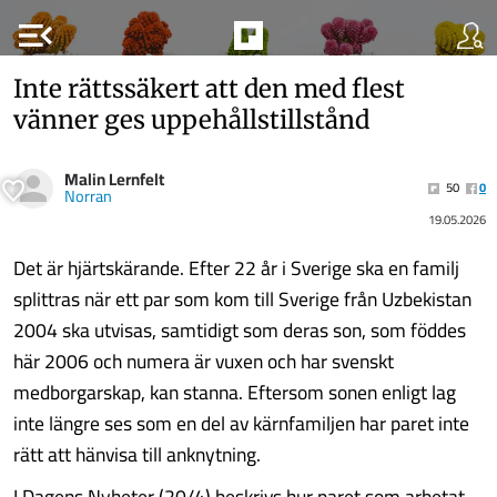
menu_open
Inte rättssäkert att den med flest
vänner ges uppehållstillstånd
Malin Lernfelt
50
0
Norran
19.05.2026
Det är hjärtskärande. Efter 22 år i Sverige ska en familj
splittras när ett par som kom till Sverige från Uzbekistan
2004 ska utvisas, samtidigt som deras son, som föddes
här 2006 och numera är vuxen och har svenskt
medborgarskap, kan stanna. Eftersom sonen enligt lag
inte längre ses som en del av kärnfamiljen har paret inte
rätt att hänvisa till anknytning.
I Dagens Nyheter (20/4) beskrivs hur paret som arbetat