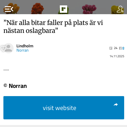
menu_open
”När alla bitar faller på plats är vi
nästan oslagbara”
Lindholm
24
0
Norran
14.11.2025
.....
© Norran
visit website