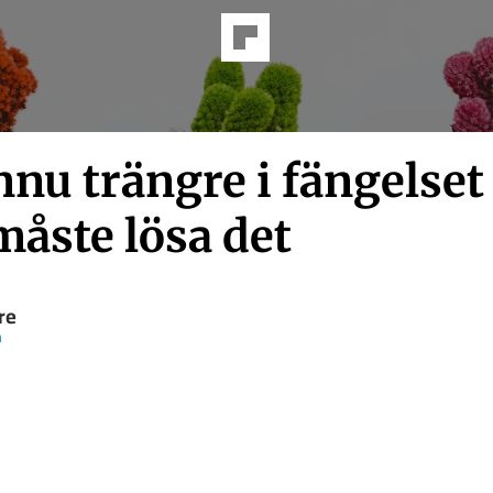
nu trängre i fängelset
måste lösa det
re
n