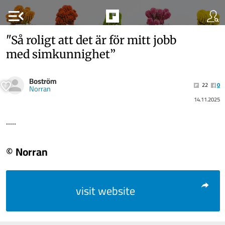
menu_open
"Så roligt att det är för mitt jobb
med simkunnighet”
Boström
22
0
Norran
14.11.2025
.....
© Norran
visit website