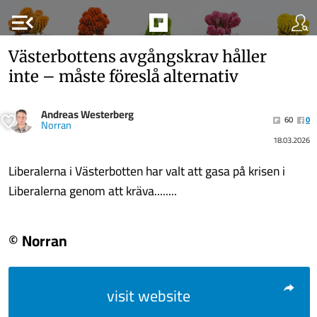
menu_open
Västerbottens avgångskrav håller
inte – måste föreslå alternativ
Andreas Westerberg
60
0
Norran
18.03.2026
Liberalerna i Västerbotten har valt att gasa på krisen i
Liberalerna genom att kräva........
© Norran
visit website