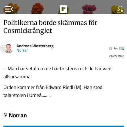
menu_open
Politikerna borde skämmas för
Cosmickrånglet
Andreas Westerberg
42
0
Norran
06.05.2026
– Man har vetat om de här bristerna och de har varit
allvarsamma.
Orden kommer från Edward Riedl (M). Han stod i
talarstolen i Umeå........
© Norran