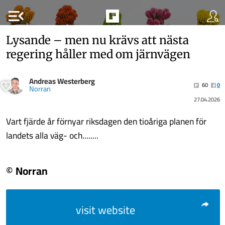
menu_open
Lysande – men nu krävs att nästa
regering håller med om järnvägen
Andreas Westerberg
60
0
Norran
27.04.2026
Vart fjärde år förnyar riksdagen den tioåriga planen för
landets alla väg- och........
© Norran
visit website