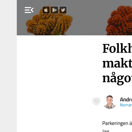
menu_open
Folk
makt
någo
Andr
Norra
Parkeringen ä
Jag........