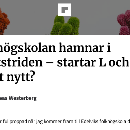
högskolan hamnar i
striden – startar L oc
t nytt?
eas Westerberg
n
r fullproppad när jag kommer fram till Edelviks folkhögskola 