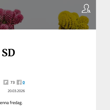
h SD
73
0
20.03.2026
denna fredag.