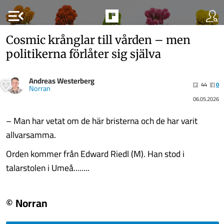
menu_open
Cosmic krånglar till vården – men
politikerna förlåter sig själva
Andreas Westerberg
44
0
Norran
06.05.2026
– Man har vetat om de här bristerna och de har varit
allvarsamma.
Orden kommer från Edward Riedl (M). Han stod i
talarstolen i Umeå........
© Norran