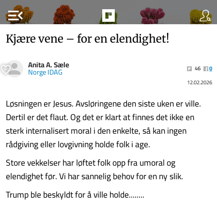
menu_open
Kjære vene – for en elendighet!
Anita A. Sæle
46
0
Norge IDAG
12.02.2026
Løsningen er Jesus. Avsløringene den siste uken er ville.
Dertil er det flaut. Og det er klart at finnes det ikke en
sterk internalisert moral i den enkelte, så kan ingen
rådgiving eller lovgivning holde folk i age.
Store vekkelser har løftet folk opp fra umoral og
elendighet før. Vi har sannelig behov for en ny slik.
Trump ble beskyldt for å ville holde........