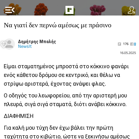
menu_open
Να γιατί δεν περνώ αμέσως με πράσινο
Δημήτρης Μπαλής
176
0
NewsIt
16.05.2025
Είμαι σταματημένος μπροστά στο κόκκινο φανάρι
ενός κάθετου δρόμου σε κεντρικό, και θέλω να
στρίψω αριστερά, έχοντας ανάψει φλας.
Ο οδηγός του λεωφορείου, από την αριστερή μου
πλευρά, σιγά σιγά σταματά, διότι ανάβει κόκκινο.
ΔΙΑΦΗΜΙΣΗ
Για καλή μου τύχη δεν έχω βάλει την πρώτη
ταχύτητα στο κιβώτιο, ώστε να ξεκινήσω αμέσως