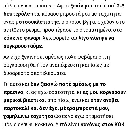
μόλις ανάψει πράσινο. Αφού
ξεκίνησα μετά από 2-3
δευτερόλεπτα
, πέρασε μπροστά μου με ταχύτητα
ένας
μοτοσυκλετιστής
, ο οποίος βγήκε σχεδόν στο
αντίθετο ρεύμα, προσπέρασε το σταματημένο, στο
κόκκινο φανάρι
, λεωφορείο και
λίγο έλειψε να
συγκρουστούμε
.
Αν είχα ξεκινήσει αμέσως πολύ φοβάμαι ότι η
σύγκρουση θα ήταν αναπόφευκτη και ίσως με
δυσάρεστα αποτελέσματα.
Γι’ αυτό και
δεν ξεκινώ ποτέ αμέσως με το
πράσινο
, κι ας έχω ορατότητα,
κι ας μου κορνάρουν
μερικοί βιαστικοί
από πίσω, ενώ και
όταν ανάβει
πορτοκαλί και δεν έχει μέτρα μπροστά μου,
χαμηλώνω ταχύτητα
ώστε να έχω σταματήσει
μόλις ανάψει κόκκινο. Αυτό είναι
κανόνας στον ΚΟΚ