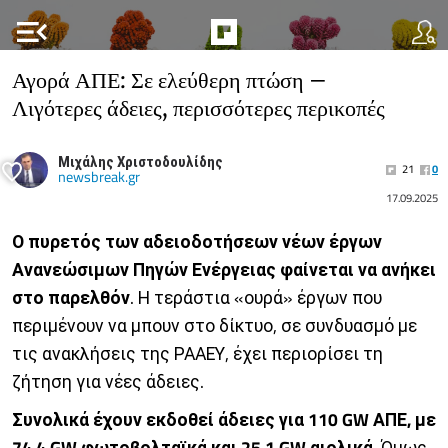
menu_open
Αγορά ΑΠΕ: Σε ελεύθερη πτώση –
Λιγότερες άδειες, περισσότερες περικοπές
Μιχάλης Χριστοδουλίδης
21
0
newsbreak.gr
17.09.2025
Ο πυρετός των αδειοδοτήσεων νέων έργων
Ανανεώσιμων Πηγών Ενέργειας φαίνεται να ανήκει
στο παρελθόν
. Η τεράστια «ουρά» έργων που
περιμένουν να μπουν στο δίκτυο, σε συνδυασμό με
τις ανακλήσεις της ΡΑΑΕΥ, έχει περιορίσει τη
ζήτηση για νέες άδειες.
Συνολικά έχουν εκδοθεί άδειες για 110 GW ΑΠΕ, με
74,4 GW φωτοβολταϊκά και 25,1 GW αιολικά
. Όμως,