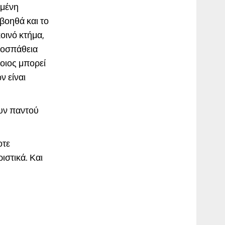
σμένη
βοηθά και το
κοινό κτήμα,
προσπάθεια
Ποιος μπορεί
ν είναι
ουν παντού
οτε
ιστικά. Και