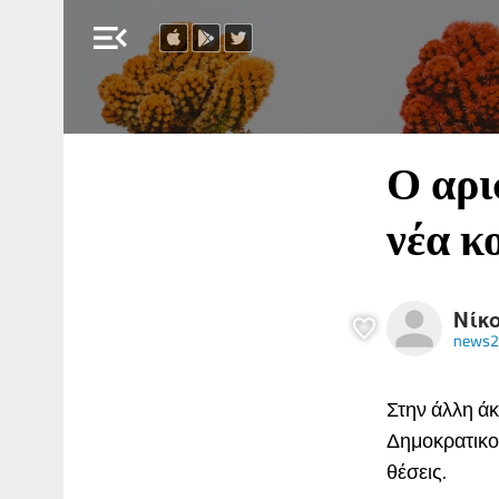
menu_open
Ο αρι
νέα κ
Νίκ
news2
Στην άλλη άκ
Δημοκρατικο
θέσεις.