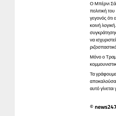
Ο Μπέρνι Σάν
πολιτική του
γεγονός ότι 
κοινή λογική
συγκράτησης 
να ισχυριστε
ριζοσπαστικό
Μόνο ο Τραμ
κομμουνιστικ
Τα γράφουμε 
αποκαλούσαμ
αυτό γίνεται γ
© news24