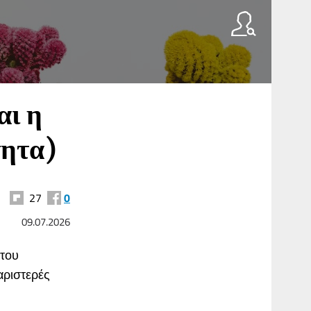
αι η
τητα)
27
0
09.07.2026
 του
αριστερές