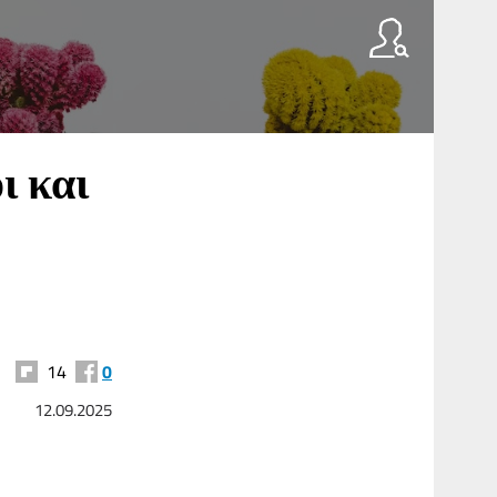
ι και
14
0
12.09.2025