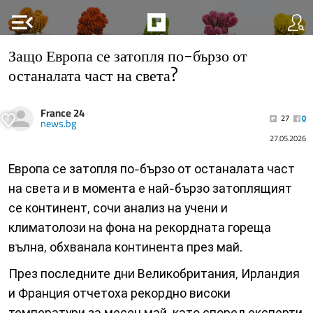
menu_open
Защо Европа се затопля по-бързо от
останалата част на света?
France 24
27
0
news.bg
27.05.2026
Европа се затопля по-бързо от останалата част
на света и в момента е най-бързо затоплящият
се континент, сочи анализ на учени и
климатолози на фона на рекордната гореща
вълна, обхванала континента през май.
През последните дни Великобритания, Ирландия
и Франция отчетоха рекордно високи
температури за месец май, като според експерти