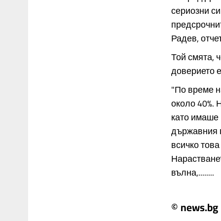
сериозни си
предсрочни
Радев, отче
Той смята, 
доверието е
"По време н
около 40%. 
като имаше 
държавния г
всичко това
Нарастване
вълна,........
© news.bg