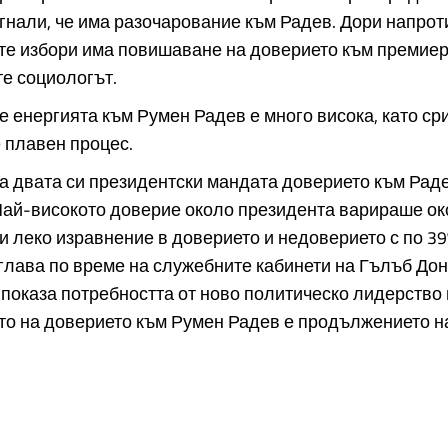
гнали, че има разочарование към Радев. Дори напрот
те избори има повишаване на доверието към премие
те социологът.
че енергията към Румен Радев е много висока, като ср
 плавен процес.
а двата си президентски мандата доверието към Ра
Най-високото доверие около президента варираше ок
и леко изравнение в доверието и недоверието с по 39
лава по време на служебните кабинети на Гълъб Дон
 показа потребността от ново политическо лидерство
то на доверието към Румен Радев е продължението н