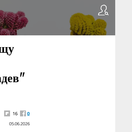
ещу
адев"
16
0
05.06.2026