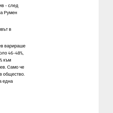
ив - след
ра Румен
ивът в
дев варираше
оло 46-48%,
% към
ев. Само че
 в общество.
а една