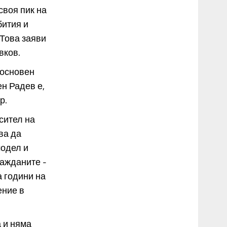
своя пик на
бития и
 Това заяви
вков.
 основен
н Радев е,
р.
осител на
ва да
модел и
ражданите -
 години на
ение в
 и няма