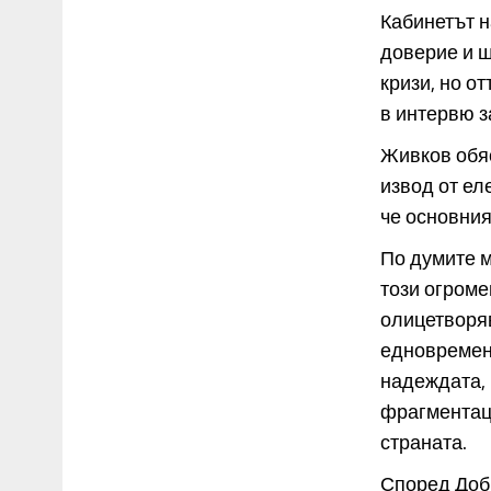
Кабинетът н
доверие и щ
кризи, но о
в интервю з
Живков обяс
извод от ел
че основния
По думите м
този огроме
олицетворяв
едновременн
надеждата, 
фрагментац
страната.
Според Доб