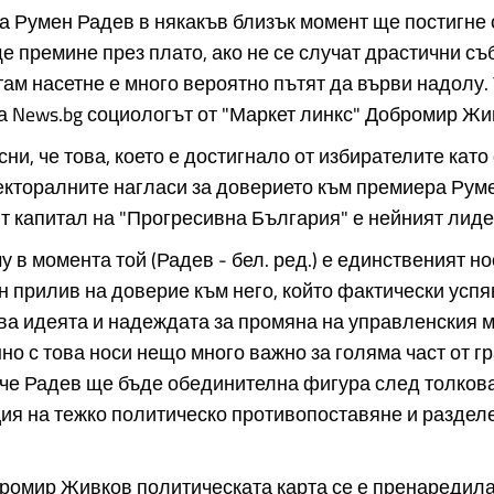
а Румен Радев в някакъв близък момент ще постигне 
е премине през плато, ако не се случат драстични съ
ттам насетне е много вероятно пътят да върви надолу.
а News.bg социологът от "Маркет линкс" Добромир Жи
ни, че това, което е достигнало от избирателите като
екторалните нагласи за доверието към премиера Руме
т капитал на "Прогресивна България" е нейният лиде
у в момента той (Радев - бел. ред.) е единственият н
н прилив на доверие към него, който фактически успя
а идеята и надеждата за промяна на управленския 
о с това носи нещо много важно за голяма част от г
че Радев ще бъде обединителна фигура след толкова
ия на тежко политическо противопоставяне и раздел
ромир Живков политическата карта се е пренаредила