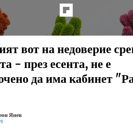
ят вот на недоверие ср
та - през есента, не е
чено да има кабинет "Р
еон Янев
bg