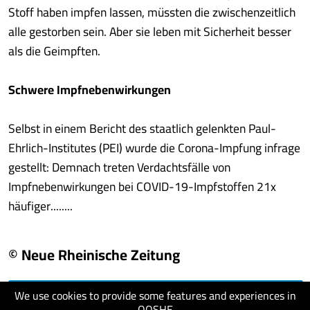
Stoff haben impfen lassen, müssten die zwischenzeitlich
alle gestorben sein. Aber sie leben mit Sicherheit besser
als die Geimpften.
Schwere Impfnebenwirkungen
Selbst in einem Bericht des staatlich gelenkten Paul-
Ehrlich-Institutes (PEI) wurde die Corona-Impfung infrage
gestellt: Demnach treten Verdachtsfälle von
Impfnebenwirkungen bei COVID-19-Impfstoffen 21x
häufiger........
© Neue Rheinische Zeitung
We use cookies to provide some features and experiences in
visit website
QOSHE