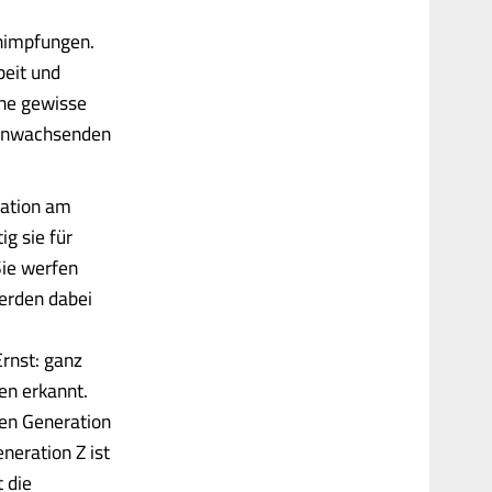
himpfungen.
beit und
ine gewisse
ranwachsenden
ration am
g sie für
Sie werfen
werden dabei
rnst: ganz
en erkannt.
ten Generation
neration Z ist
 die