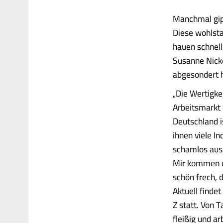
Manchmal gip
Diese wohlst
hauen schnell
Susanne Nick
abgesondert h
„Die Wertigke
Arbeitsmarkt 
Deutschland i
ihnen viele I
schamlos aus
Mir kommen di
schön frech, 
Aktuell finde
Z statt. Von T
fleißig und a