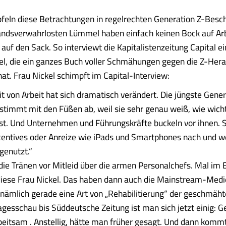
feln diese Betrachtungen in regelrechten Generation Z-Besc
andsverwahrlosten Lümmel haben einfach keinen Bock auf Ar
 auf den Sack. So interviewt die Kapitalistenzeitung Capital e
el, die ein ganzes Buch voller Schmähungen gegen die Z-He
at. Frau Nickel schimpft im Capital-Interview:
it von Arbeit hat sich dramatisch verändert. Die jüngste Gene
stimmt mit den Füßen ab, weil sie sehr genau weiß, wie wichti
st. Und Unternehmen und Führungskräfte buckeln vor ihnen. 
ncentives oder Anreize wie iPads und Smartphones nach und 
genutzt.“
e Tränen vor Mitleid über die armen Personalchefs. Mal im E
diese Frau Nickel. Das haben dann auch die Mainstream-Medi
t nämlich gerade eine Art von „Rehabilitierung“ der geschmäh
agesschau bis Süddeutsche Zeitung ist man sich jetzt einig: Ge
rbeitsam . Anstellig, hätte man früher gesagt. Und dann kommt