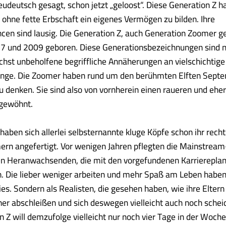
neudeutsch gesagt, schon jetzt „geloost“. Diese Generation Z h
 ohne fette Erbschaft ein eigenes Vermögen zu bilden. Ihre
cen sind lausig. Die Generation Z, auch Generation Zoomer ge
7 und 2009 geboren. Diese Generationsbezeichnungen sind n
hst unbeholfene begriffliche Annäherungen an vielschichtige
e. Die Zoomer haben rund um den berühmten Elften Sept
 denken. Sie sind also von vornherein einen raueren und eher
gewöhnt.
haben sich allerlei selbsternannte kluge Köpfe schon ihr recht
ern angefertigt. Vor wenigen Jahren pflegten die Mainstrea
en Heranwachsenden, die mit den vorgefundenen Karrierepla
 Die lieber weniger arbeiten und mehr Spaß am Leben haben 
es. Sondern als Realisten, die gesehen haben, wie ihre Eltern 
er abschleißen und sich deswegen vielleicht auch noch schei
n Z will demzufolge vielleicht nur noch vier Tage in der Woche