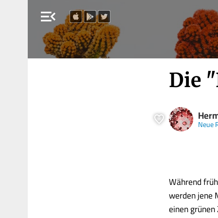
menu_open
Die 
Herm
Neue R
Während frühe
werden jene M
einen grünen 