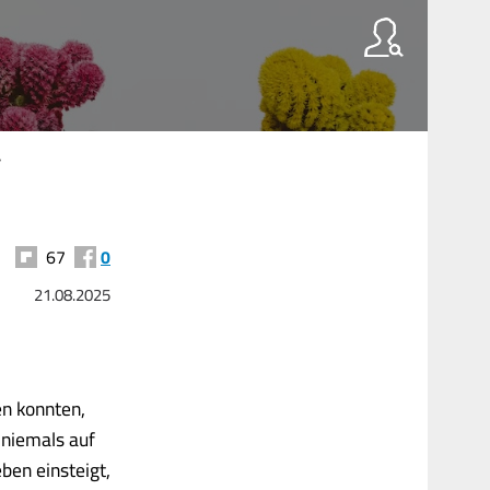
"
67
0
21.08.2025
en konnten,
 niemals auf
ben einsteigt,