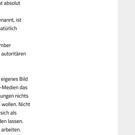
at absolut
nannt, ist
atürlich
ember
 autoritären
 eigenes Bild
m-Medien das
nungen nichts
wollen. Nicht
sich als
den lassen.
 arbeiten.