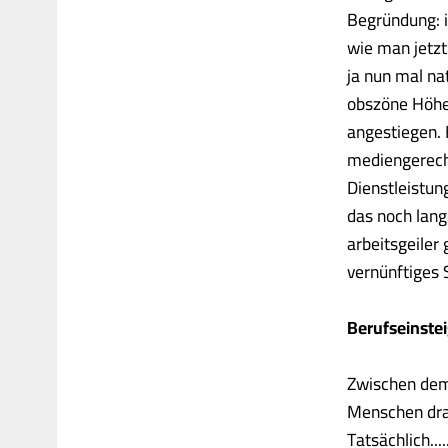
Begründung: 
wie man jetzt
ja nun mal na
obszöne Höhe
angestiegen.
mediengerech
Dienstleistun
das noch lang
arbeitsgeiler
vernünftiges 
Berufseinste
Zwischen dem
Menschen dra
Tatsächlich.....