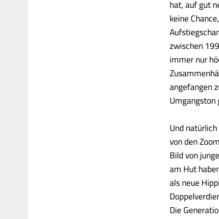
hat, auf gut 
keine Chance,
Aufstiegschan
zwischen 199
immer nur höc
Zusammenhäng
angefangen zu
Umgangston 
Und natürlich 
von den Zoom
Bild von jung
am Hut haben.
als neue Hippi
Doppelverdien
Die Generatio