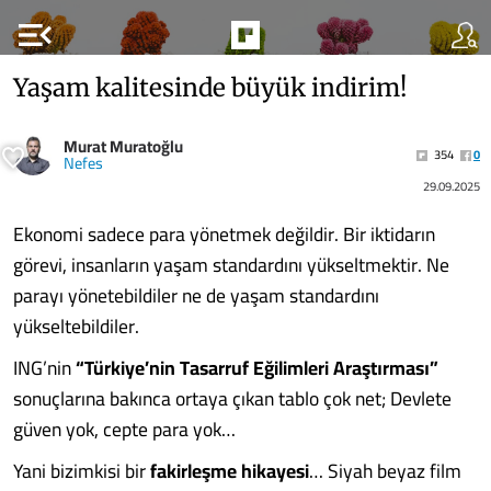
menu_open
Yaşam kalitesinde büyük indirim!
Murat Muratoğlu
354
0
Nefes
29.09.2025
Ekonomi sadece para yönetmek değildir. Bir iktidarın
görevi, insanların yaşam standardını yükseltmektir. Ne
parayı yönetebildiler ne de yaşam standardını
yükseltebildiler.
ING’nin
“Türkiye’nin Tasarruf Eğilimleri Araştırması”
sonuçlarına bakınca ortaya çıkan tablo çok net; Devlete
güven yok, cepte para yok…
Yani bizimkisi bir
fakirleşme hikayesi
… Siyah beyaz film