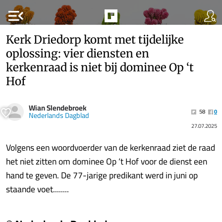
menu_open
Kerk Driedorp komt met tijdelijke
oplossing: vier diensten en
kerkenraad is niet bij dominee Op ‘t
Hof
Wian Slendebroek
58
0
Nederlands Dagblad
27.07.2025
Volgens een woordvoerder van de kerkenraad ziet de raad
het niet zitten om dominee Op ‘t Hof voor de dienst een
hand te geven. De 77-jarige predikant werd in juni op
staande voet........