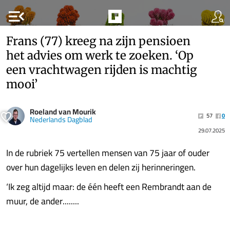
menu_open
Frans (77) kreeg na zijn pensioen
het advies om werk te zoeken. ‘Op
een vrachtwagen rijden is machtig
mooi’
Roeland van Mourik
57
0
Nederlands Dagblad
29.07.2025
In de rubriek 75 vertellen mensen van 75 jaar of ouder
over hun dagelijks leven en delen zij herinneringen.
‘Ik zeg altijd maar: de één heeft een Rembrandt aan de
muur, de ander........