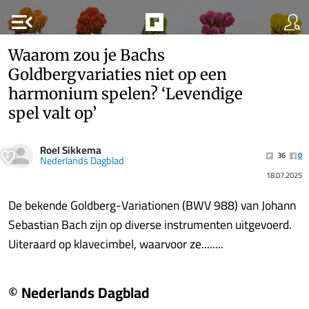
menu_open
Waarom zou je Bachs
Goldbergvariaties niet op een
harmonium spelen? ‘Levendige
spel valt op’
Roel Sikkema
36
0
Nederlands Dagblad
18.07.2025
De bekende Goldberg-Variationen (BWV 988) van Johann
Sebastian Bach zijn op diverse instrumenten uitgevoerd.
Uiteraard op klavecimbel, waarvoor ze........
© Nederlands Dagblad