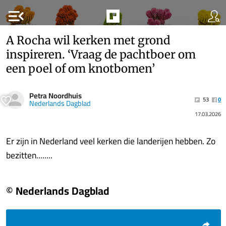
menu_open
A Rocha wil kerken met grond
inspireren. ‘Vraag de pachtboer om
een poel of om knotbomen’
Petra Noordhuis
53
0
Nederlands Dagblad
17.03.2026
Er zijn in Nederland veel kerken die landerijen hebben. Zo
bezitten........
© Nederlands Dagblad