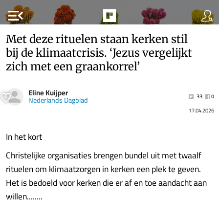
menu_open
Met deze rituelen staan kerken stil
bij de klimaatcrisis. ‘Jezus vergelijkt
zich met een graankorrel’
Eline Kuijper
33
0
Nederlands Dagblad
17.04.2026
In het kort
Christelijke organisaties brengen bundel uit met twaalf
rituelen om klimaatzorgen in kerken een plek te geven.
Het is bedoeld voor kerken die er af en toe aandacht aan
willen........