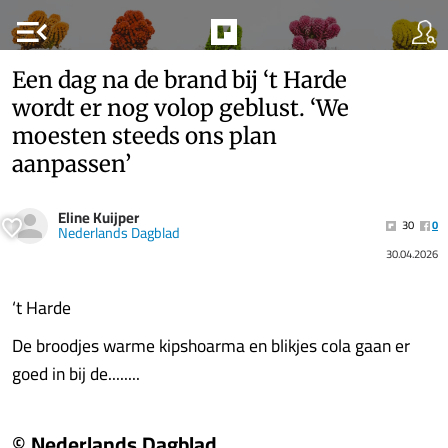
menu_open
Een dag na de brand bij ‘t Harde
wordt er nog volop geblust. ‘We
moesten steeds ons plan
aanpassen’
Eline Kuijper
30
0
Nederlands Dagblad
30.04.2026
‘t Harde
De broodjes warme kipshoarma en blikjes cola gaan er
goed in bij de........
© Nederlands Dagblad