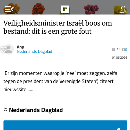
menu_open
Veiligheidsminister Israël boos om
bestand: dit is een grote fout
Anp
15
0
Nederlands Dagblad
04.06.2026
‘Er zijn momenten waarop je ‘nee’ moet zeggen, zelfs
tegen de president van de Verenigde Staten”, citeert
nieuwssite........
© Nederlands Dagblad