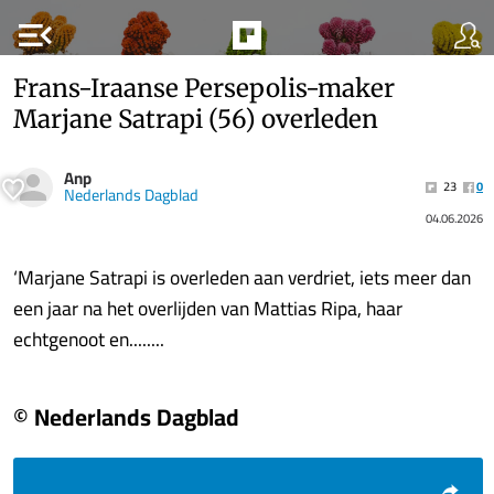
menu_open
Frans-Iraanse Persepolis-maker
Marjane Satrapi (56) overleden
Anp
23
0
Nederlands Dagblad
04.06.2026
‘Marjane Satrapi is overleden aan verdriet, iets meer dan
een jaar na het overlijden van Mattias Ripa, haar
echtgenoot en........
© Nederlands Dagblad