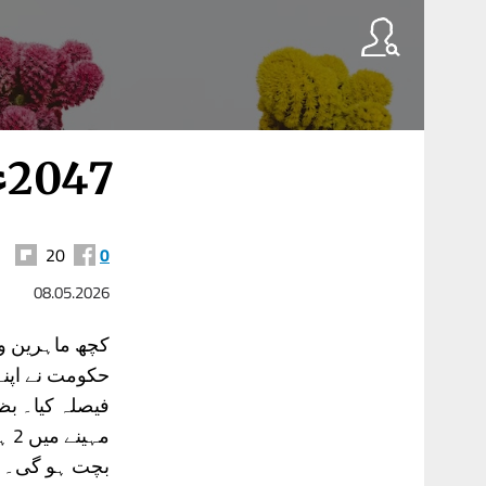
2047ء کی ایک تقریر
20
0
08.05.2026
کچھ ماہرین و
حکومت نے اپنے
فیصلہ کیا۔ بظ