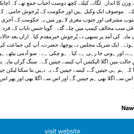
 وزن کا اندازہ لگانے کیلئے کچھ دوست احباب جمع تھے کہ اچان
گئے۔ موصوف ایک وکیل ہیں اور حکومت کے پْرجوش حامی۔ کہا 
جنوب مشرقی اور جنوب مغری لاہور میں یہ حکومت کے آخری 
اقی سب مخالف کیمپ میں چلے گئے۔ گویا جنس نایاب کے فرد ہ
ایہ کی آمد پر سبھی نے پْرجوش خیرمقدم کیا۔ ازاں بعد حالا
وئے۔ ایک شریک مجلس نے پوچھا، حضرت، آپ کی جماعت کی 
ے، اور ہوتی جا رہی ہے کیا۔ ہو چکی ہے۔ سو آدمی بیٹھے ہو
 حالت میں اگلا الیکشن آپ کیسے جیتیں گے۔ سنگ گراں مایہ 
ا کہ ہم ہی جیتیں گے، کیسے جیتیں گے یہ نہیں بتا سکتا لیکن جیت
 اس سے اگلا بھی ہم جیتیں گے اور اس سے اگلا بھی اور پھر اس 
visit website