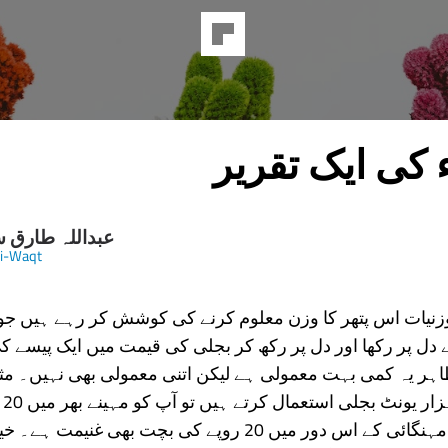
عبداللہ طارق 
i-Waqt
زنیات اس پتھر کا وزن معلوم کرنے کی کوشش کر رہے ہیں جو
 دل پر رکھا اور دل پر رکھ کر بجلی کی قیمت میں ایک پیسے ک
اہر یہ کمی بہت معمولی ہے لیکن اتنی معمولی بھی نہیں۔ مثلاً
مہین
بچت ہو گی۔ مہنگائی کے اس دور میں 20 روپے کی بچت بھی غنیم