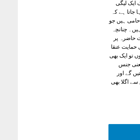
ک ایک لیگی
جاتا ہے کہ
حامی ہیں جو
یں۔ چنانچہ
ت حاضرہ پر
حمایت عنقا
ں تو ایک بھی
یعنی جنس
یں گے اور
سے اگلا بھی