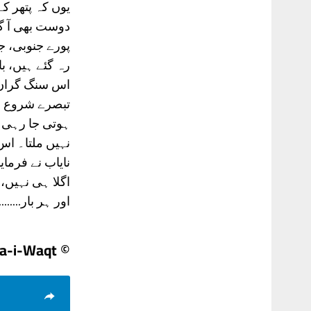
یوں کہ پتھر کے
دوست بھی آ 
پورے جنوبی، 
رہ گئے ہیں، ب
اس سنگ گراں م
تبصرے شروع ہ
ہوتی جا رہی ہ
نہیں ملتا۔ اس
نایاب نے فرمای
اگلا ہی نہیں،
اور ہر بار........
© Nawa-i-Waqt