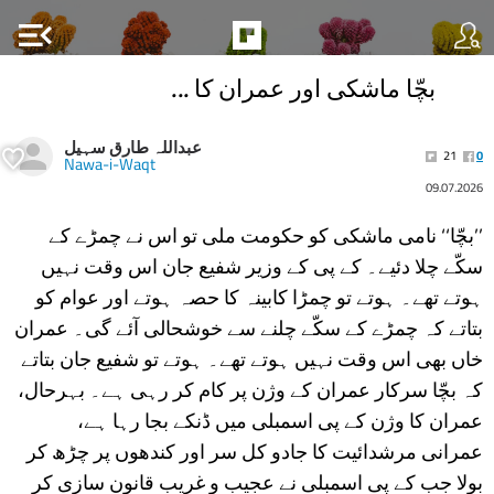
menu_open
بچّا ماشکی اور عمران کا ...
عبداللہ طارق سہیل
21
0
Nawa-i-Waqt
09.07.2026
’’بچّا‘‘ نامی ماشکی کو حکومت ملی تو اس نے چمڑے کے
سکّے چلا دئیے۔ کے پی کے وزیر شفیع جان اس وقت نہیں
ہوتے تھے۔ ہوتے تو چمڑا کابینہ کا حصہ ہوتے اور عوام کو
بتاتے کہ چمڑے کے سکّے چلنے سے خوشحالی آئے گی۔ عمران
خاں بھی اس وقت نہیں ہوتے تھے۔ ہوتے تو شفیع جان بتاتے
کہ بچّا سرکار عمران کے وژن پر کام کر رہی ہے۔ بہرحال،
عمران کا وژن کے پی اسمبلی میں ڈنکے بجا رہا ہے،
عمرانی مرشدائیت کا جادو کل سر اور کندھوں پر چڑھ کر
بولا جب کے پی اسمبلی نے عجیب و غریب قانون سازی کر