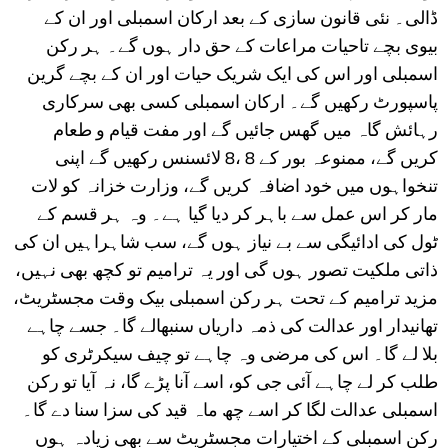
ڈالی۔ نئی قانون سازی کے بعد ارکان اسمبلی اور ان کے
بیوی بچے تاحیات مراعات کے حق دار ہوں گے۔ ہر رکن
اسمبلی اور اس کی ایک شریک حیات اور ان کے بچے گرین
پاسپورٹ رکھیں گے۔ ارکان اسمبلی کسی بھی سرکاری
رہائش گاہ میں گھس جائیں گے اور مفت قیام و طعام
کریں گے، ممنوعہ بور کے 8 ،8 لائسنس رکھیں گے اپنی
تنخواہوں میں خود اضافہ کریں گے، وزارت خزانہ کو لات
مار کر اس عمل سے باہر کر دیا گیا ہے۔ وہ ہر قسم کے
ٹول کی ادائیگی سے بے نیاز ہوں گے، سب شاہراہیں ان کی
ذاتی ملکیت تصور ہوں گی اور یہ ترامیم تو کچھ بھی نہیں،
مزید ترامیم کے تحت ہر رکن اسمبلی بیک وقت مجسٹریٹ،
تھانیدار اور عدالت کی ذمہ داریاں سنبھالے گا۔ جسے چاہے
بلا لے گا۔ اس کی مرضی وہ چاہے تو چیف سیکرٹری کو
طلب کر لے چاہے آئی جی کو، اسے آنا پڑے گا، نہ آیا تو رکن
اسمبلی عدالت لگا کر اسے چھ ماہ قید کی سزا سنا دے گا۔
رکن اسمبلی کے اختیارات مجسٹریٹ سے بھی زیادہ ہوں