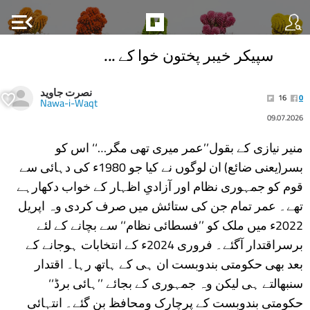
menu_open
سپیکر خیبر پختون خوا کے ...
نصرت جاوید
16
0
Nawa-i-Waqt
09.07.2026
منیر نیازی کے بقول’’عمر میری تھی مگر…‘‘ اس کو
بسر(یعنی ضائع) ان لوگوں نے کیا جو 1980ء کی دہائی سے
قوم کو جمہوری نظام اور آزادیِ اظہار کے خواب دکھارہے
تھے۔ عمر تمام جن کی ستائش میں صرف کردی وہ اپریل
2022ء میں ملک کو ’’فسطائی نظام‘‘ سے بچانے کے لئے
برسراقتدار آگئے۔ فروری 2024ء کے انتخابات ہوجانے کے
بعد بھی حکومتی بندوبست ان ہی کے ہاتھ رہا۔ اقتدار
سنبھالتے ہی لیکن وہ جمہوری کے بجائے ’’ہائی برڈ‘‘
حکومتی بندوبست کے پرچارک ومحافظ بن گئے۔ انتہائی