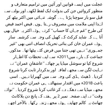
عجلت میں ایسے قوانین اور آئین میں ترامیم متعارف و
منظور کروائیں جن کی بدولت ایک لفظ لکھنے اور بولنے سے
قبل سو بار سوچنا پڑتا ہے۔ گوشہ تنہائی میں اکثر بیٹھ کر
لہٰذا اپنی ملامت میں مصروف رہتا ہوں۔فیض احمد فیض
کی طرح ’’غم جہاں کا حساب‘‘ کرتے ہوئے اکثر یہ خیال بھی
آتا ہے کہ شاید کرکٹ کے کھیل کی وجہ سے کرشمہ ساز
ہوئے عمران خان کی بنائی تحریک انصاف اتنی بھی ’’غیر
جمہوری‘‘ نہیں تھی جتنا میں فرض کئے بیٹھا تھا۔ مذکورہ
جماعت کے بارے میں2011ء سے اپنے تحظات کا اظہار
شروع کیا تو سوشل میڈیا پر چھائے ’’عاشقانِ عمران‘‘ نے
نہایت لگن سے مجھے لفافہ اور بدکردار ثابت کرنا شروع
کردیا۔ ڈھیٹ ہڈی کی وجہ سے میں گھبرایا نہیں۔ اسی
باعث 2018ء میں اقتدار سنبھالتے ہی عمران حکومت نے
مجھے میڈیا سے دھکے دے کر غائب کرنا شروع کردیا۔ ’’نوائے
وقت‘‘ نے اپنے صفحہ نمبر 2 پر ہفتے کے پانچ دن بلاکانٹ
چھانٹ یہ کالم چھاپتے ہوئے مجھے زندہ رکھا۔ بالآخر اچھے