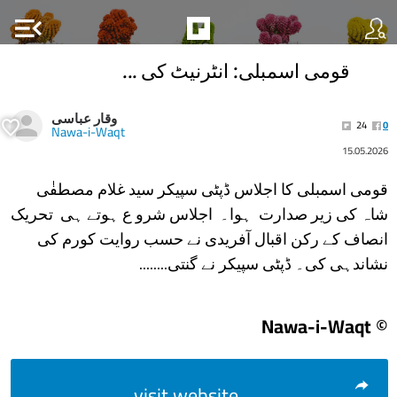
menu_open
قومی اسمبلی: انٹرنیٹ کی ...
وقار عباسی
24
0
Nawa-i-Waqt
15.05.2026
قومی اسمبلی کا اجلاس ڈپٹی سپیکر سید غلام مصطفٰی
شاہ کی زیر صدارت ہوا۔ اجلاس شرو ع ہوتے ہی تحریک
انصاف کے رکن اقبال آفریدی نے حسب روایت کورم کی
نشاندہی کی۔ ڈپٹی سپیکر نے گنتی........
© Nawa-i-Waqt
visit website