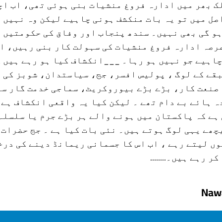
ک بھر میں ادارہ فروغ منشیات بنی ہوئی تھی، اب اچ
صل میں تو یہ بات منکشف ہونی چاہیے لیکن وہ نہیں ہ
ہو گی بھی نہیں۔ سندھ پنجاب اور وفاق کی حکومتیں 
رصہ ادارہ فروغ منشیات کی سہولت کار بنی رہیں، ا
چاہیے جو نہیں ہو رہا۔ ___انکشاف کیا ہو رہے ہیں 
طبقے کے لوگ ، پولیس افسر، جج، سیاستدان، شوبز کی 
صنعت کار، بڑے بڑے بیوروکریٹ، سماجی خدمت گار س
ہ ہائے بے دام تھے ۔ لیکن کیا یہ واقعی انکشاف ہے 
ہے کہ پاکستان میں ہونے والے ہر بڑے جرم یا سلسلہ
چھے یہی لوگ ہوتے ہیں۔ نئی بات کیا ہے ۔ جج حضرات 
ں لیتے رہے ، اب اس کا جسمانی ریمانڈ دینے کی در
 رہے ہیں۔........