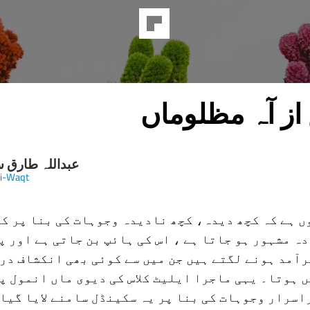
ز آہ مظلوماں
عبداللہ طارق 
i-Waqt
ں ہے کہ کچھ دیدہ، کچھ نادیدہ وجوہات کی بنا پر ک
ہ مشہور ہو جاتا ہے ، اس کی ہائپ بن جاتی ہے اور پ
آمد ہونے لگتے ہیں جن میں سے کوئی بھی انکشاف در
 ہوتا۔ یہی ماجرا ایلیٹ کلاس کی دیوی ماں انمول پ
اسرار وجوہات کی بنا پر یہ سکینڈل سامنے لایا گیا۔