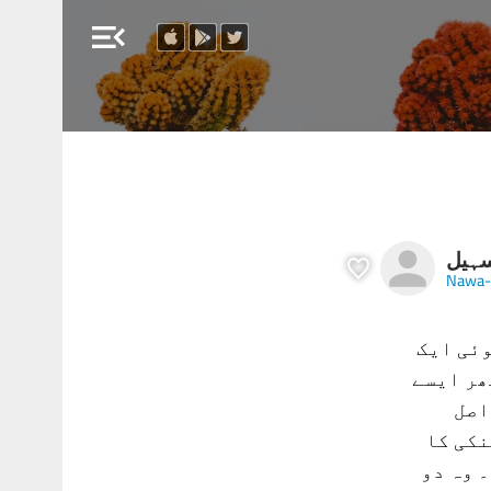
menu_open
سہیل
Nawa-
وئی ایک
ھر ایسے
اصل
نکی کا
 وہ دو