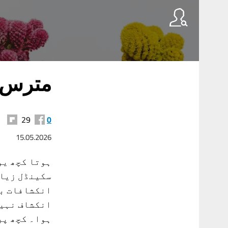
مترس ا
29
0
15.05.2026
ہوتا کچھ یو
سکینڈل زیاد
انکشافات بر
انکشاف نہیں
ہوا۔ کچھ پر