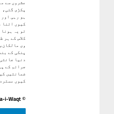
عشروں سے مل
پکڑی گئی، ا
ہو رہی اور 
کیوں اتنا ع
تو یہ ہونا 
کلاس کے ہر 
وی مالکان، 
پنکی کے بند
دنیا جانتی 
جرائم کے پی
ضمانتیں کیو
کیوں مسترد کر
© Nawa-i-Waqt