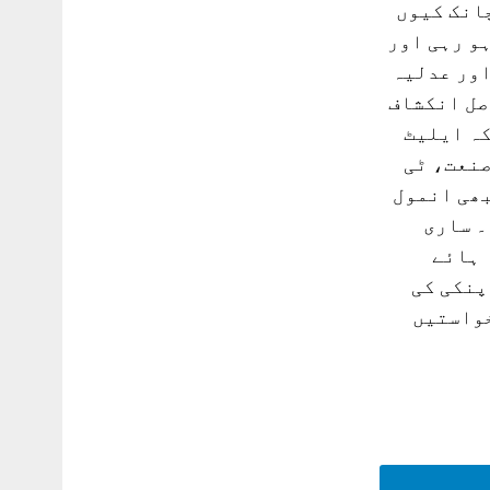
انک کیوں
و رہی اور
اور عدلیہ
صل انکشاف
کہ ایلیٹ
صنعت، ٹی
بھی انمول
۔ ساری
 ہائے
پنکی کی
خواستیں