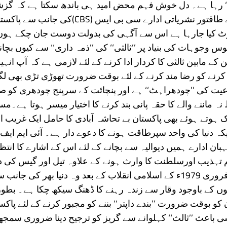
‘ رہا ہے۔ دل خوش فہم محض امید ہی باندھ سکتا ہے کہ گزش
سے امریکہ کے طاقتور نشریاتی ادارے سی بی ایس (CBS
رٹ کیا جارہا ہے اس سے آگہی کی بدولت دوست جان چکے ہوں
وس وجوہات کی بنیاد پر ’’ثالثی‘‘ کی ’’ذمہ داری‘‘ سے کیوں بچانا
کے مابین ثالثی کا کردار ادا کرنے کے لئے لازمی ہے کہ آپ انہ
رنے کو رضا مند کرنے کے لئے بوقت ضرورت تھوڑی تڑی بھی ل
 نوعیت کی ’’چودھراہٹ‘‘ ہے اور پنچائت کے سرپنج چودھری کو 
 ماننے والے کا حقہ پانی بند کرنے کا اختیار میسر ہوتا ہے۔مسل
ک ہوتے ہوئے بھی پاکستان بے تحاشہ آبادی کا حامل ایک غریب
ہ دنیا کی واحد سپرطاقت ہونے کا دعوے دار ہے۔ آئی ایم ای
ان ادارے ہمیں دیوالیہ سے بچانے کے لئے اس کے اشارے کا انتظ
م تہذیب اورسلطنت کا وارث ہونے کے علاوہ تیل اور گیس کی 
مالا مال ہے۔ فروری 1979ء کے اسلامی انقلاب کے بعد وہ دنیا بھر کی جا
وں کے باوجود وقار سے زندہ رہنے کا ڈھنگ سیکھ چکا ہے۔ بطور ’
ن کو بوقت ضرورت ’’بندے داپتر‘‘ بننے کو مجبور کرنے کے لئے پاکس
 باعث ’’ثالث‘‘ کہلوانے سے گریز کو ترجیح دینا ضروری سمجھا