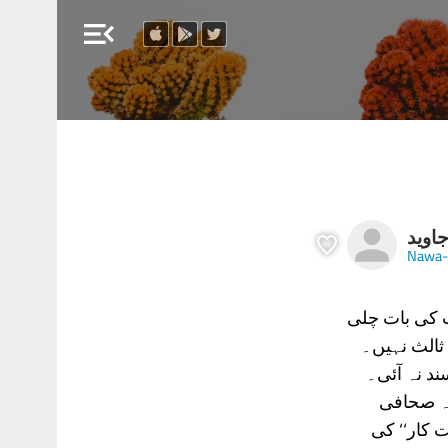
menu_open
اوید
Nawa-
ت کی بات چلی
ثالث نہیں۔
د نہ آئی۔
یہ صحافی
 کار‘‘ کی