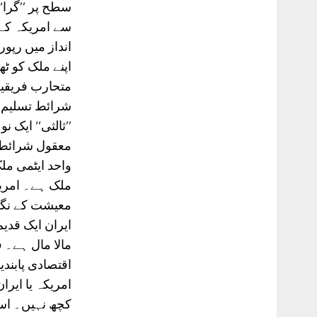
سطح پر ’’گرا‘
انداز میں رپو
اپنے ملک کو ٹھ
متحارب فریقین 
شرائط تسلیم ک
’’ثالثی‘‘ ایک
معقول شرائط نہ
واحد ایٹمی مل
ملک ہے۔ امریک
معیشت کے نگہب
ایران ایک قدی
اقتصادی پابندی
امریکہ یا ایرا
کچھ نہیں۔ اسی