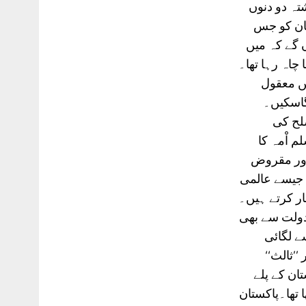
تہ دو دنوں
)کی جانب سے پاکستان کو جس
 گے کہ میں
 چاہ رہا تھا۔
یں معقول
گاسکیں۔
صلح کی
م اْمہ کا
 اور مقروض
ف جیسے عالمی
ار کرتے ہیں۔
دولت سے بھی
نب سے لگائی
’ثالث‘‘
تان کے پلے
 تھا۔پاکستان