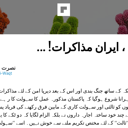
 ایران مذاکرات! ...
نصرت ج
i-Waqt
کہ کے ساتھ جنگ بندی اور اس کے بعد دیرپا امن کے لئے مذاکرا
دہرانا شروع ہوگیا کہ پاکستان مذکورہ عمل کا سہولت کا ر ہے 
ں کو ثالثی اور سہولت کاری کے مابین فرق رکھنے کی فریاد پسن
ند خود ساختہ اجارہ داروں نے بلکہ الزام لگایا کہ دو ٹکے کا 
’’ثالث‘‘ کے لئے مختص تکریم ملنے سے خوش نہیں۔ اسے ’’سہولت