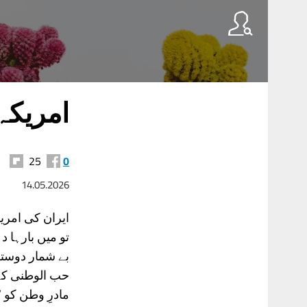
امریکہ،
25
0
14.05.2026
ایران کی امری
تو میں بارہا 
بے شمار دوستو
حب الوطنی کے چ
مادرِ وطن کو 