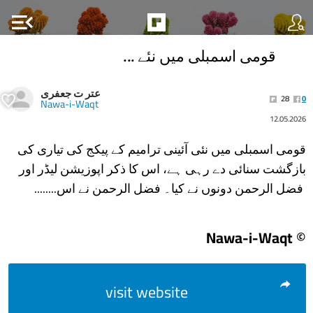
menu_open
قومی اسمبلی میں نئے ...
عتر ت جعفری
28
0
Nawa-i-Waqt
12.05.2026
قومی اسمبلی میں نئی آئینی ترامیم کے پیکج کی تیاری کی
بازگشت سنائی دے رہی ہے، اس کا ذکر اپوزیشن لیڈر اور
فضل الرحمن دونوں نے کیا۔ فضل الرحمن نے اس........
© Nawa-i-Waqt
visit website