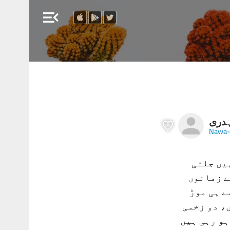
menu_open
ہدری
Nawa-
یں جلتی
ے زمانوں
ے ہی موڑ
، دو زخمی
ہو رہی ہیں