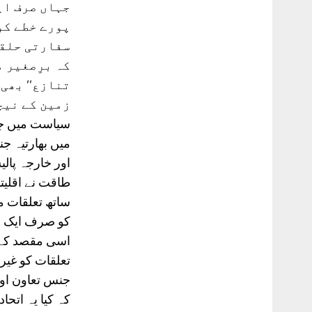
جہاں صرف ای
پورے خطے کو
سفارتی حلقے
کہ برِصغیر 
تنازع’’ بھی
سیاست میں جو
میں بھارتیہ جن
اور خارجہ پال
طاقت نے اقلیت
ساتھ تعلقات م
کو صرف ایک عل
اسی مقصد کے ل
تعلقات کو غیر
جنس تعاون اور
کہ کیا یہ اتح