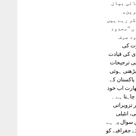
اتی بیان
رین،
کر رہے ہیں
 ‘‘محدود
ود صرف
ے۔سن2014کے بعد بھارت کی
ی کی قیادت
ستی ترجیحات
 بڑھتی ہوئی
پاکستان کے
ھارت اب خود
چاہتا ہے ۔
 تزویراتی
، انٹیلی
 سوال یہ ہے
ے جغرافیے کو