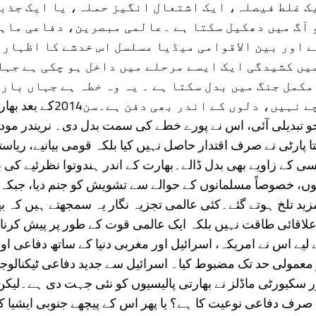
ک غلط فیصلہ، ایک اشتعال انگیز حملہ، یا ایک جذب
 آگ میں دھکیل سکتا ہے ۔عالمی مبصرین، دفاعی ماہ
 اور بین الاقوامی میڈیا مسلسل اس خدشے کا اظہار 
میں کشیدگی ایک ایسے مرحلے میں داخل ہو چکی ہے جہاں
 مکمل جنگ میں بدل سکتا ہے ۔ یہ وہ خطہ ہے جہاں بار
زمین کے نیچے نہیں، دلوں کے اندر بھی دفن ہ
 تبدیلی آئی، اس نے پورے خطے کی سمت بدل دی۔ نریندر مود
تا پارٹی نے صرف اقتدار حاصل نہیں کیا بلکہ قومی بیانیے، ریا
یسی کے زاویے بھی بدل ڈالے۔بھارت کے اندر ہندوتوا نظرئیے کی
وں، خصوصاً مسلمانوں کے حوالے سے تشویش کو جنم دیا، جبکہ 
زید تلخ ہوتے گئے۔کئی عالمی تجزیہ نگار یہ سمجھتے ہیں کہ ب
اقائی طاقت نہیں بلکہ ایک عالمی قوت کے طور پر پیش کرنا 
یے اس نے امریکہ، اسرائیل اور مغربی دنیا کے ساتھ دفاعی اور
 معمولی حد تک مضبوط کیا۔ اسرائیل سے جدید دفاعی ٹیکنالوجی
 سکیورٹی ماڈلز نے بھارتی پالیسیوں کو نئی جہت دی ہے۔لیکن
اد صرف دفاعی نوعیت کا ہے؟ یا پھر اس کے پیچھے جنوبی ایشیا ک