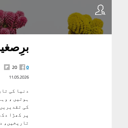
برِصغیر
20
0
11.05.2026
دنیا کی تار
ہوتیں ، وہا
کی تقدیریں 
پر کھڑا دکھ
تاریخیں، دو