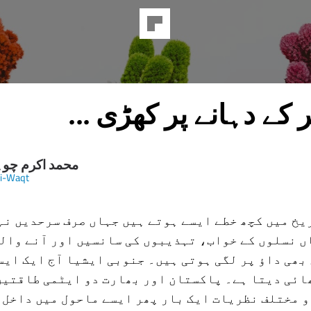
 کے دہانے پر کھڑی ...
محمد اکرم چو
i-Waqt
یخ میں کچھ خطے ایسے ہوتے ہیں جہاں صرف سرحدیں نہ
ں نسلوں کے خواب، تہذیبوں کی سانسیں اور آنے وال
بھی داؤ پر لگی ہوتی ہیں۔ جنوبی ایشیا آج ایک ایس
ائی دیتا ہے۔ پاکستان اور بھارت دو ایٹمی طاقتیں
 مختلف نظریات ایک بار پھر ایسے ماحول میں داخل 