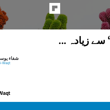
’’ی‘‘ سے زیادہ
شفاء یوس
i-Waqt
Waqt