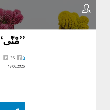
مْنّ ...
36
0
13.06.2025